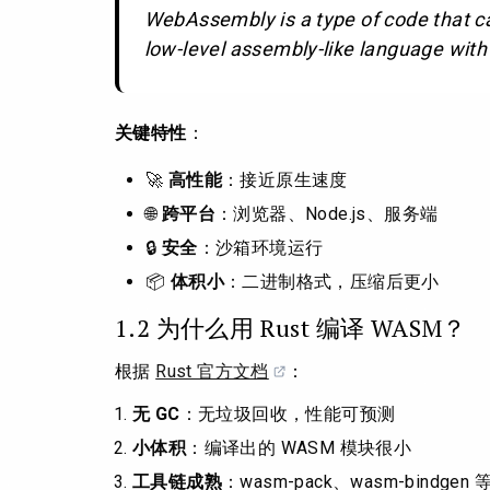
WebAssembly is a type of code that ca
low-level assembly-like language with
关键特性
：
🚀
高性能
：接近原生速度
🌐
跨平台
：浏览器、Node.js、服务端
🔒
安全
：沙箱环境运行
📦
体积小
：二进制格式，压缩后更小
1.2 为什么用 Rust 编译 WASM？
根据
Rust 官方文档
：
无 GC
：无垃圾回收，性能可预测
小体积
：编译出的 WASM 模块很小
工具链成熟
：wasm-pack、wasm-bindge