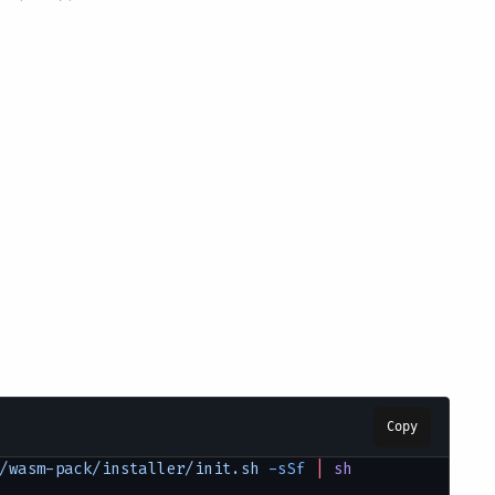
Copy
/wasm-pack/installer/init.sh
 -sSf
 |
 sh