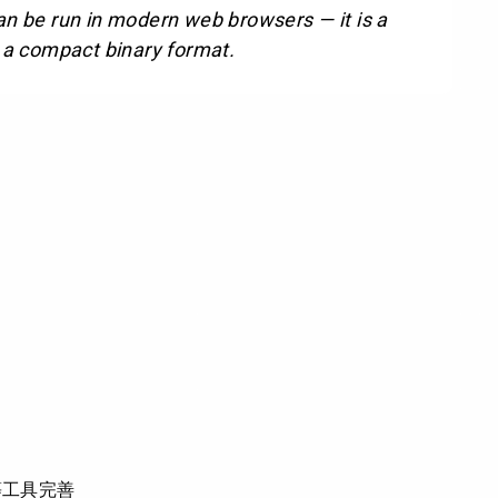
n be run in modern web browsers — it is a
 a compact binary format.
n 等工具完善