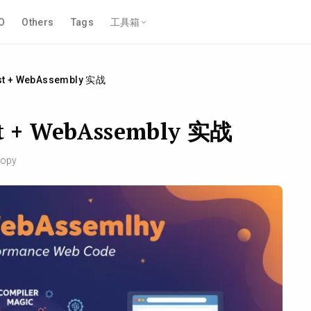
O
Others
Tags
工具箱
 + WebAssembly 实战
+ WebAssembly 实战
opy