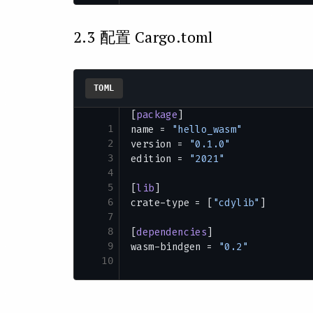
2.3 配置 Cargo.toml
TOML
[
package
]
1
name = 
"hello_wasm"
2
version = 
"0.1.0"
3
edition = 
"2021"
4
5
[
lib
]
6
crate-type = [
"cdylib"
]
7
8
[
dependencies
]
9
wasm-bindgen = 
"0.2"
10